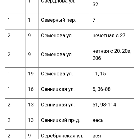
1
1
Свердлова ул.
32
1
1
Северный пер.
7
2
9
Семенова ул.
нечетная с 27
четная с 20, 20а,
2
9
Семенова ул.
20б
1
19
Семёнова ул.
11, 15
1
16
Сенницкая ул.
5, 36-88
2
13
Сенницкая ул.
51, 98-114
2
13
Сенницкий пр-д.
весь
2
9
Серебрянская ул.
вся