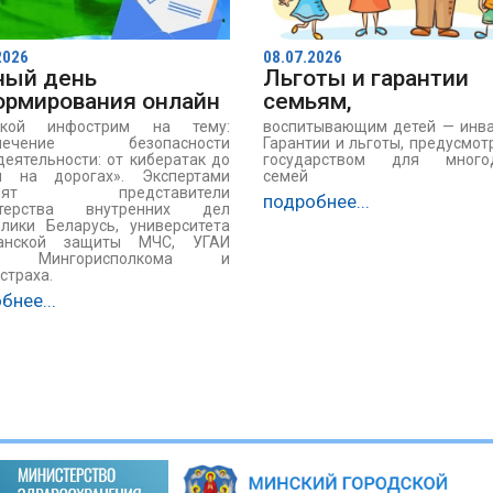
2026
08.07.2026
ный день
Льготы и гарантии
ормирования онлайн
семьям,
ской инфострим на тему:
воспитывающим детей — инва
спечение безопасности
Гарантии и льготы, предусмо
еятельности: от кибератак до
государством для много
л на дорогах». Экспертами
семей
тупят представители
подробнее...
стерства внутренних дел
блики Беларусь, университета
анской защиты МЧС, УГАИ
Д Мингорисполкома и
страха.
бнее...