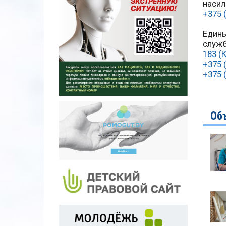
насил
+375 
Едины
служб
183 (
+375 
+375 
Об