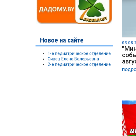
Новое на сайте
03.08.
"Мин
1-е педиатрическое отделение
собы
Сивец Елена Валерьевна
авгу
2-е педиатрическое отделение
подро