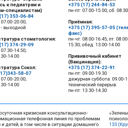
сь к педиатрам и
+375 (17) 244-84-53
ам-специалистам)
пн-пт: 07.00-15.00; сб: 08.3
(17) 353-06-84
 07.00-20.00;
Приёмная:
с - выходной
+375 (17) 395-57-05 (тел
факс)
стратура стоматология:
пн-чт: 08.00-16.45; пт: 08.00
(17) 374-29-09
15.30; обед: 13.00-14.00
 07.30-14.50;
.30-14.00
Прививочный кабинет
(Вакцинация):
тратура Сокол:
+375 (17) 374-22-91
17)343-58-07
пн-пт: 09.00-19.30
 07.00-20.00;
дежурная суббота: 09.00-1
.30-14.00
технический перерыв:
пн-пт: 13.30-14.30
осуточная кризисная консультационно-
«Зелены
мационная телефонная линия по проблемам
психоло
 и детей, в том числе в ситуации домашнего
133 (Кр