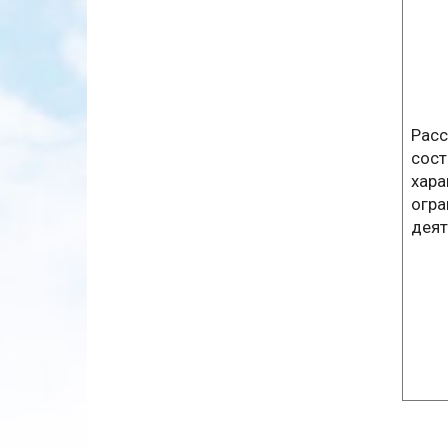
Расс
сост
хара
огра
деят