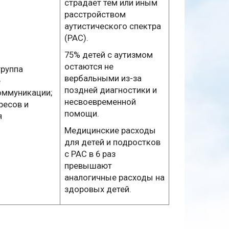
страдает тем или иным
расстройством
аутистического спектра
(РАС).
75% детей с аутизмом
остаются не
группа
вербальными из-за
е
поздней диагностики и
оммуникации;
несвоевременной
ресов и
помощи.
я
Медицинские расходы
для детей и подростков
с РАС в 6 раз
превышают
аналогичные расходы на
здоровых детей.