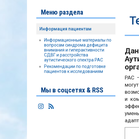
Меню раздела
Т
Информация пациентам
Информационные материалы по
вопросам синдрома дефицита
Дан
внимания и гиперактивности
СДВГ и расстройства
Аут
аутистического спектра РАС
орг
Рекомендации по подготовке
пациентов к исследованиям
РАС –
могу
Мы в соцсетях & RSS
возмо
и ко
эффек
умень
адапт